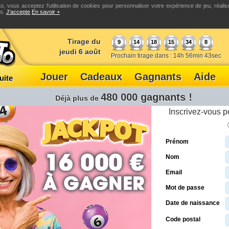
o, vous acceptez l'utilisation de cookies pour personnaliser votre expérience de jeu, réali
és.
J'accepte
En savoir +
Tirage du
9
14
18
15
34
8
jeudi 6 août
Prochain tirage dans :
14
h
56
min
42
sec
Jouer
Cadeaux
Gagnants
Aide
uite
480 000 gagnants !
Déjà plus de
e
ème
ème
Inscrivez-vous p
à la 9
grille
sur la 10
grille
6 bons numéros
16 0
16 000 €
6 bon
ou
Prénom
1 AN
20,0
DE SALAIRE
Nom
5 bon
Email
1,00
4 bon
Mot de passe
0,10
Date de naissance
3 bon
Code postal
0,02