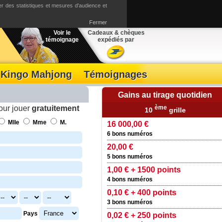
ser des statistiques et mesures d'audience et
Fermer
Voir le
Cadeaux & chèques
témoignage
expédiés par
Kingo Mahjong
Témoignages
Gains au tirage quotidien
our jouer
ème
gratuitement
ère
ème
10
grille
de la 1
à la 9
grille
Mlle
Mme
M.
00,00 €
2 500,00 €
s numéros
6 bons numéros
0 €
5000 points
s numéros
5 bons numéros
 € + 1500 points
1500 points
s numéros
4 bons numéros
 € + 400 points
400 points
s numéros
3 bons numéros
Pays
 € + 250 points
250 points