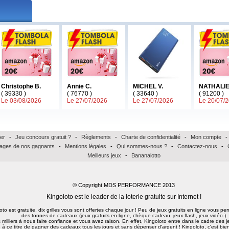
Christophe B.
Annie C.
MICHEL V.
NATHALIE
( 39330 )
( 76770 )
( 33640 )
( 91200 )
Le 03/08/2026
Le 27/07/2026
Le 27/07/2026
Le 20/07/
er
-
Jeu concours gratuit ?
-
Règlements
-
Charte de confidentialité
-
Mon compte
-
ages de nos gagnants
-
Mentions légales
-
Qui sommes-nous ?
-
Contactez-nous
-
Meilleurs jeux
-
Bananalotto
© Copyright MDS PERFORMANCE 2013
Kingoloto est le leader de la loterie gratuite sur Internet !
oloto est gratuite, dix grilles vous sont offertes chaque jour ! Peu de jeux gratuits en ligne vous p
des tonnes de cadeaux (jeux gratuits en ligne, chèque cadeau, jeux flash, jeux vidéo.)
milliers à nous faire confiance et vous avez raison. En effet, Kingoloto entre dans le cadre des je
 à ce titre de gagner des cadeaux tous les jours et sans dépenser d'argent ! Kingoloto, c'est bien 