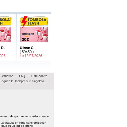
 D.
Ulisse C.
Francis H.
( 59450 )
( 51100 )
2026
Le 13/07/2026
Le 06/07/2026
Affiliation
-
FAQ
-
Lutte contre
Gagnez le Jackpot sur Kingoloto !
-
ermettent de gagner seize mille euros et
ux gratuits en ligne sans obligation
plus qu'un jeu de loterie !