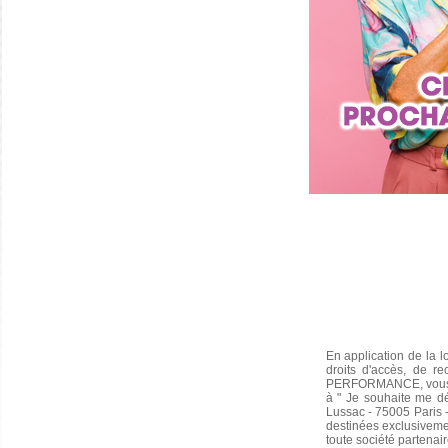
2 bons numéros
100 points
1 bon numéro
En application de la l
droits d'accès, de r
PERFORMANCE, vous po
à " Je souhaite me 
Sylvie B.
(04220)
08/06/2026
Lussac - 75005 Paris -
Merci beaucoup. Je suis très contente. Un
destinées exclusiveme
grand merci à toute l'équipe.Bonne journée
toute société partenair