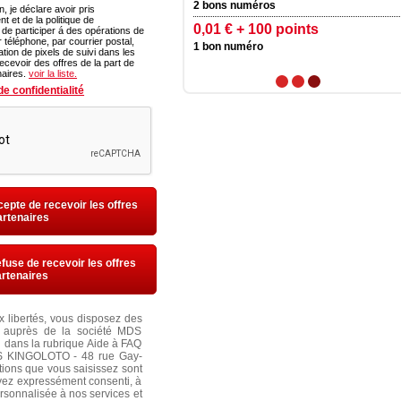
s numéros
2 bons numéros
n, je déclare avoir pris
a politique de
 € + 100 points
100 points
te de participer á des opérations de
al,
 numéro
1 bon numéro
ation de pixels de suivi dans les
ecevoir des offres de la part de
naires.
voir la liste.
1
2
3
e confidentialité
ccepte de recevoir les offres
artenaires
efuse de recevoir les offres
rtenaires
ux libertés, vous disposez des
er auprès de la société MDS
dans la rubrique Aide à FAQ
TS KINGOLOTO - 48 rue Gay-
ations que vous saisissez sont
yez expressément consenti, à
personnalisée à nos services et