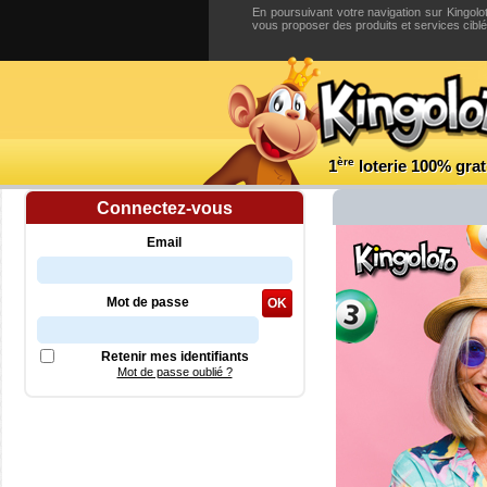
En poursuivant votre navigation sur Kingolot
vous proposer des produits et services cibl
ère
1
loterie 100% grat
Connectez-vous
èr
de la 1
Email
2 500,00 €
6 bons numéros
Mot de passe
OK
5000 points
5 bons numéros
Retenir mes identifiants
1500 points
Mot de passe oublié ?
4 bons numéros
400 points
3 bons numéros
250 points