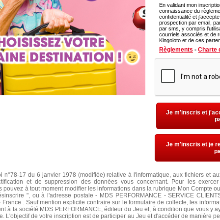
2 bon
En validant mon inscriptio
connaissance du règlement et de l
0,01
confidentialité et j'accep
prospection par email, par téléphone, par courrier post
1 bon
par sms, y compris l'utilis
courriels associés et de r
Kingoloto et de ces parte
Règlements
-
Charte d
Je m'inscris et j'a
p
Je m'inscris et je r
pa
oi n°78-17 du 6 janvier 1978 (modifiée) relative à l'informatique, aux fichiers et a
ectification et de suppression des données vous concernant. Pour les exerc
uvez à tout moment modifier les informations dans la rubrique Mon Compte ou 
désinscrire ", ou à l'adresse postale - MDS PERFORMANCE - SERVICE CLIEN
 France . Sauf mention explicite contraire sur le formulaire de collecte, les inform
nt à la société MDS PERFORMANCE, éditeur du Jeu et, à condition que vous y a
e. L'objectif de votre inscription est de participer au Jeu et d'accéder de manière 