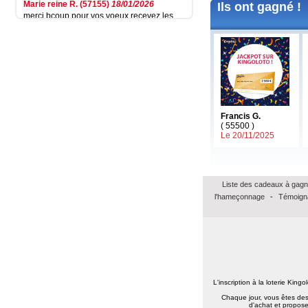
Ils ont gagné !
merci bcoup pour vos voeux recevez les
miens pour toute l équipe surtout la santé
prenez bien soin de vous et continuer a
nous faire espérer de gagner un jour merci
cordialement
Annie A.
(15000)
13/01/2026
bonne annee a toute l'equipe
Laurent M.
(19100)
10/01/2026
Bonne et Heureuse Année 2026 à toute
Francis G.
l'équipe de Kingoloto et ainsi qu'à tous les
( 55500 )
joeur. Je sais que cette nouvelle année, on
Le 20/11/2025
sera comblé de surprises pour jouer sur le
site.
Elise D.
(13500)
09/01/2026
Liste des cadeaux à gagn
bonne année 2026 a tous
l'hameçonnage
-
Témoign
Martine P.
(13200)
07/01/2026
Je souhaite à toute l'équipe une très douce
et belle année 2026
Pascal P.
(62180)
05/01/2026
Bonjour je voulais vous souhaiter à tous
une bonne année,joie, bonheur sans
oublier la santé et surtout sans oublier de
L'inscription à la loterie King
jouer au kingolo car plus nous sommes
Chaque jour, vous êtes des 
plus nous sommes nombreux à gagner
d'achat et propose