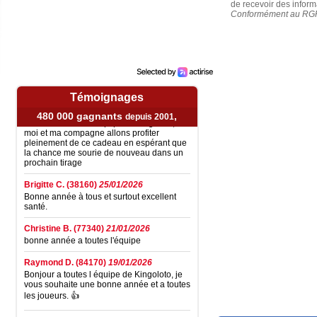
de recevoir des informa
Christian M.
(13011)
26/03/2026
Conformément au RGPD,
Bonjour, reçu ce jour le chèque de 30€.
Merci au petit singe couronné !!!
Francis G.
(55500)
06/03/2026
Après vingt ans de participation à jouer les
grilles du kingoloto. J'ai décroché le
jackpot de 2500 euros
Témoignages
Aujourd'hui le 06/03/26 j'ai bien reçu le
chèque de 2500 euros
480 000 gagnants
,
depuis 2001
Je remercie toute l'équipe de kingoloto,
moi et ma compagne allons profiter
pleinement de ce cadeau en espérant que
la chance me sourie de nouveau dans un
prochain tirage
Brigitte C.
(38160)
25/01/2026
Bonne année à tous et surtout excellent
santé.
Christine B.
(77340)
21/01/2026
bonne année a toutes l'équipe
Raymond D.
(84170)
19/01/2026
Bonjour a toutes l équipe de Kingoloto, je
vous souhaite une bonne année et a toutes
les joueurs. 👍
Marie reine R.
(57155)
18/01/2026