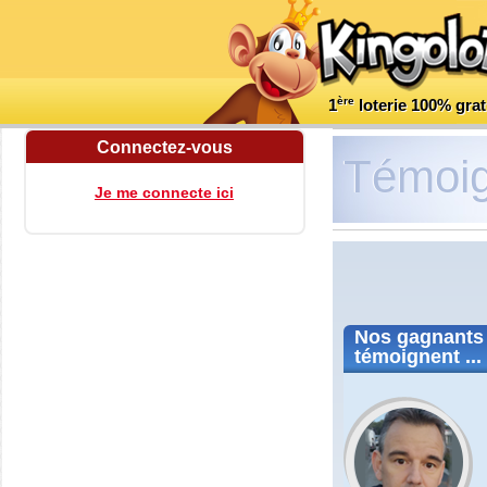
ère
1
loterie 100% grat
Connectez-vous
Témoi
Je me connecte ici
Nos
gagnants
témoignent ...