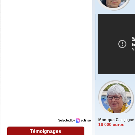
Sylvie B.
(04220)
08/06/2026
Merci beaucoup. Je suis très contente. Un
grand merci à toute l'équipe.Bonne journée
Christian M.
(13011)
26/03/2026
Bonjour, reçu ce jour le chèque de 30€.
Merci au petit singe couronné !!!
Francis G.
(55500)
06/03/2026
Après vingt ans de participation à jouer les
grilles du kingoloto. J'ai décroché le
jackpot de 2500 euros
Aujourd'hui le 06/03/26 j'ai bien reçu le
chèque de 2500 euros
Je remercie toute l'équipe de kingoloto,
moi et ma compagne allons profiter
pleinement de ce cadeau en espérant que
la chance me sourie de nouveau dans un
prochain tirage
Monique C.
a gagné
16 000 euros
Brigitte C.
(38160)
25/01/2026
Témoignages
Bonne année à tous et surtout excellent