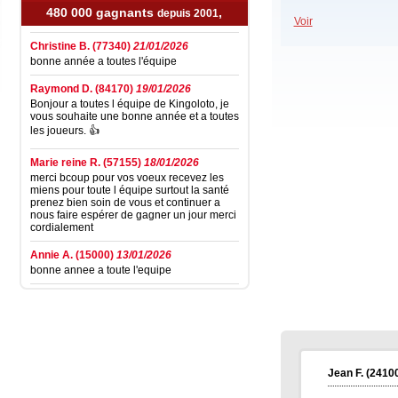
santé.
480 000 gagnants
,
depuis 2001
Voir
Christine B.
(77340)
21/01/2026
bonne année a toutes l'équipe
Raymond D.
(84170)
19/01/2026
Bonjour a toutes l équipe de Kingoloto, je
vous souhaite une bonne année et a toutes
les joueurs. 👍
Marie reine R.
(57155)
18/01/2026
merci bcoup pour vos voeux recevez les
miens pour toute l équipe surtout la santé
prenez bien soin de vous et continuer a
nous faire espérer de gagner un jour merci
cordialement
Annie A.
(15000)
13/01/2026
bonne annee a toute l'equipe
Laurent M.
(19100)
10/01/2026
Bonne et Heureuse Année 2026 à toute
l'équipe de Kingoloto et ainsi qu'à tous les
joeur. Je sais que cette nouvelle année, on
sera comblé de surprises pour jouer sur le
site.
Jean F.
(24100
Elise D.
(13500)
09/01/2026
bonne année 2026 a tous