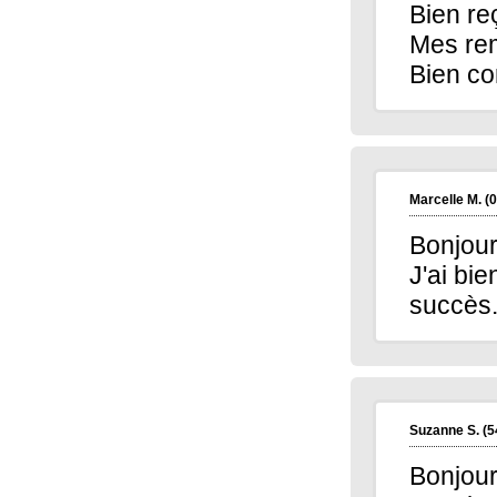
Bien re
Martine P.
(13200)
07/01/2026
Mes rem
Je souhaite à toute l'équipe une très douce
et belle année 2026
Bien co
Pascal P.
(62180)
05/01/2026
Bonjour je voulais vous souhaiter à tous
une bonne année,joie, bonheur sans
oublier la santé et surtout sans oublier de
jouer au kingolo car plus nous sommes
plus nous sommes nombreux à gagner
mais bien sûr je parle pour moi 😂😂😂😂
Marcelle M.
(0
Joelle F.
(73800)
05/01/2026
Bonjour
Meilleurs voeux à toute l équipe Kingoloto
ainsi qu à tous les joueurs
J'ai bie
Alain H.
(71600)
05/01/2026
succès.
meilleurs voeux à tous
Bernard A.
(76930)
05/01/2026
Bonsoir à toute l'équipe KINGOLOTO
Merci pour vos voeux , 2026
je vous souhaite bonne année et surtout la
santé, plus un gros lot ?
Suzanne S.
(5
cordialement Bernard
Bonjour